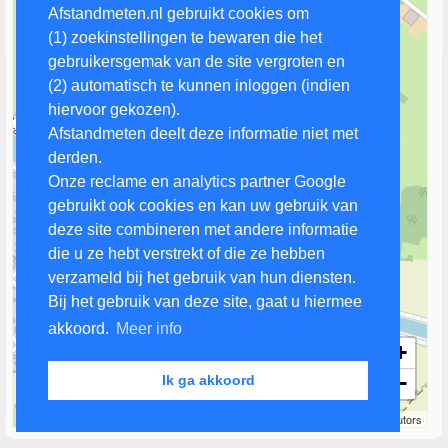
Afstandmeten.nl gebruikt cookies om
(1) zoekinstellingen te bewaren die het
gebruikersgemak van de site vergroten en
(2) automatisch te kunnen inloggen (indien
hiervoor gekozen).
Afstandmeten deelt deze informatie niet met
derden.
Onze reclame en analytics partner Google
gebruikt ook cookies en kan uw gebruik van
deze site combineren met andere informatie
die u ze hebt verstrekt of die ze hebben
verzameld bij het gebruik van hun diensten.
Bij het gebruik van deze site, gaat u hiermee
akkoord.
Meer info
+
−
Ik ga akkoord
200 m
Leaflet
| Map data ©
OpenStreetMap
contributors