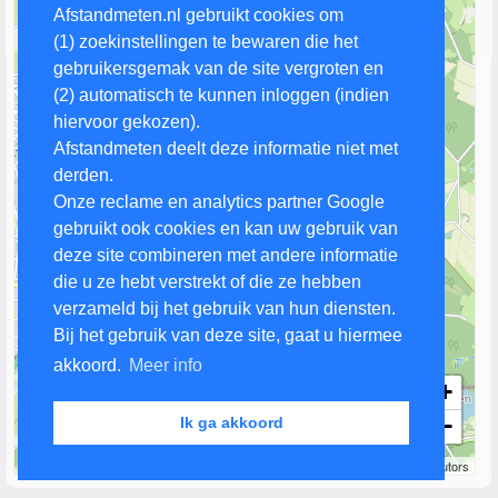
Afstandmeten.nl gebruikt cookies om
(1) zoekinstellingen te bewaren die het
gebruikersgemak van de site vergroten en
(2) automatisch te kunnen inloggen (indien
hiervoor gekozen).
Afstandmeten deelt deze informatie niet met
derden.
Onze reclame en analytics partner Google
gebruikt ook cookies en kan uw gebruik van
deze site combineren met andere informatie
die u ze hebt verstrekt of die ze hebben
verzameld bij het gebruik van hun diensten.
Bij het gebruik van deze site, gaat u hiermee
akkoord.
Meer info
+
−
Ik ga akkoord
1 km
Leaflet
| Map data ©
OpenStreetMap
contributors