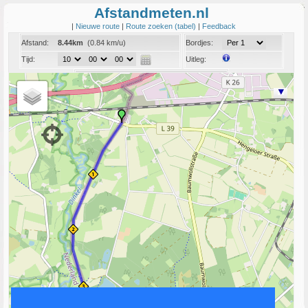
Afstandmeten.nl
|
Nieuwe route
|
Route zoeken (tabel)
|
Feedback
Afstand:
8.44km
(0.84 km/u)
Bordjes:
Tijd:
Uitleg:
Coord:
Info:
Link naar deze route