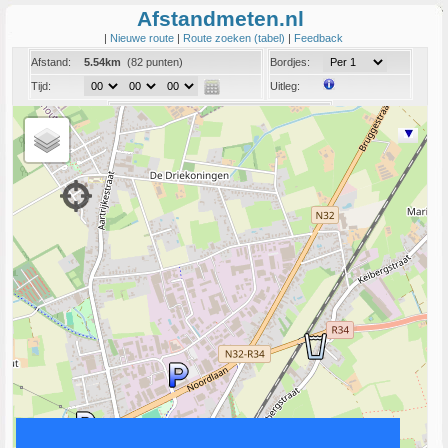
Afstandmeten.nl
|
Nieuwe route
|
Route zoeken (tabel)
|
Feedback
Afstand:
5.54km
(82 punten)
Bordjes:
Tijd:
Uitleg:
Coord:
Info:
Link naar deze route