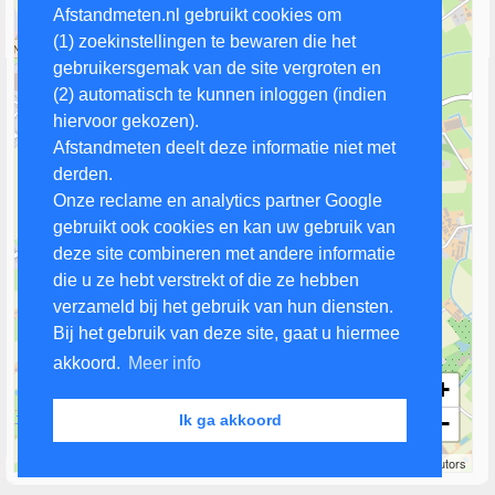
Afstandmeten.nl gebruikt cookies om
(1) zoekinstellingen te bewaren die het
gebruikersgemak van de site vergroten en
(2) automatisch te kunnen inloggen (indien
hiervoor gekozen).
Afstandmeten deelt deze informatie niet met
derden.
Onze reclame en analytics partner Google
gebruikt ook cookies en kan uw gebruik van
deze site combineren met andere informatie
die u ze hebt verstrekt of die ze hebben
verzameld bij het gebruik van hun diensten.
Bij het gebruik van deze site, gaat u hiermee
akkoord.
Meer info
+
−
Ik ga akkoord
500 m
Leaflet
| Map data ©
OpenStreetMap
contributors