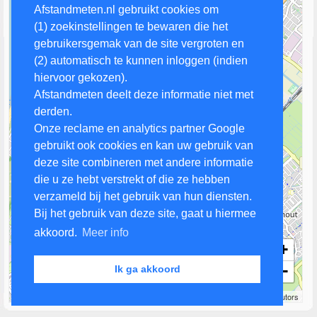
Afstandmeten.nl gebruikt cookies om
(1) zoekinstellingen te bewaren die het
gebruikersgemak van de site vergroten en
(2) automatisch te kunnen inloggen (indien
hiervoor gekozen).
Afstandmeten deelt deze informatie niet met
derden.
Onze reclame en analytics partner Google
gebruikt ook cookies en kan uw gebruik van
deze site combineren met andere informatie
die u ze hebt verstrekt of die ze hebben
verzameld bij het gebruik van hun diensten.
Bij het gebruik van deze site, gaat u hiermee
akkoord.
Meer info
+
−
Ik ga akkoord
1 km
Leaflet
| Map data ©
OpenStreetMap
contributors