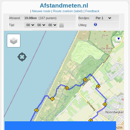
Afstandmeten.nl
|
Nieuwe route
|
Route zoeken (tabel)
|
Feedback
Afstand:
19.08km
(167 punten)
Bordjes:
Tijd:
Uitleg:
Coord:
Info:
Link naar deze route