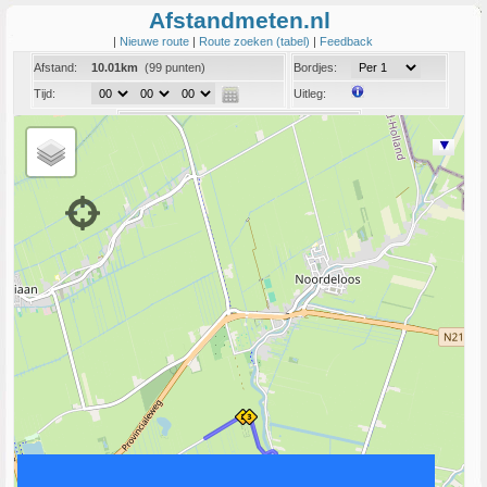
Afstandmeten.nl
|
Nieuwe route
|
Route zoeken (tabel)
|
Feedback
Afstand:
10.01km
(99 punten)
Bordjes:
Tijd:
Uitleg:
Coord:
Info:
Link naar deze route