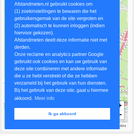
Afstandmeten.nl gebruikt cookies om
(1) zoekinstellingen te bewaren die het
gebruikersgemak van de site vergroten en
(2) automatisch te kunnen inloggen (indien
hiervoor gekozen).
Afstandmeten deelt deze informatie niet met
derden.
Onze reclame en analytics partner Google
gebruikt ook cookies en kan uw gebruik van
deze site combineren met andere informatie
die u ze hebt verstrekt of die ze hebben
verzameld bij het gebruik van hun diensten.
Bij het gebruik van deze site, gaat u hiermee
akkoord.
Meer info
+
−
Ik ga akkoord
1 km
Leaflet
| Map data ©
OpenStreetMap
contributors