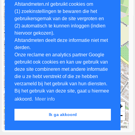
Afstandmeten.nl gebruikt cookies om
(1) zoekinstellingen te bewaren die het
gebruikersgemak van de site vergroten en
(2) automatisch te kunnen inloggen (indien
hiervoor gekozen).
Afstandmeten deelt deze informatie niet met
derden.
Onze reclame en analytics partner Google
gebruikt ook cookies en kan uw gebruik van
deze site combineren met andere informatie
die u ze hebt verstrekt of die ze hebben
verzameld bij het gebruik van hun diensten.
Bij het gebruik van deze site, gaat u hiermee
akkoord.
Meer info
+
−
Ik ga akkoord
200 m
Leaflet
| Map data ©
OpenStreetMap
contributors