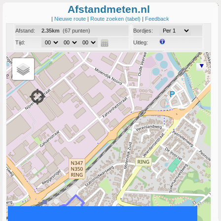
Afstandmeten.nl
|
Nieuwe route
|
Route zoeken (tabel)
|
Feedback
Afstand:
2.35km
(67 punten)
Bordjes:
Tijd:
Uitleg:
Coord:
Info:
Link naar deze route