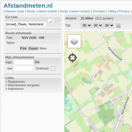
Afstandmeten.nl
|
Nieuwe route
|
Route zoeken (tabel)
|
Route zoeken (kaart)
|
Donaties
|
Uitleg
|
Privacy
Ga naar
Afstand:
21.40km
(211 punten)
Tijd:
Route informatie
Titel:
NVV 2026 - HM
Tekst:
Meer
Mijn afstandmeten
login:
Onthoud:
ww:
Links
>
Registreren
>
Wachtwoord vergeten
>
Importeren