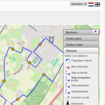
Markers
Acties punt
Acties route
Plannen
Acties voor plannen:
Ongedaan maken
Wis actief punt
Volg rechte lijn
Volg voetpaden
(
info
)
Volg autowegen
Volg fietspaden
Centreer na klik
Streetview