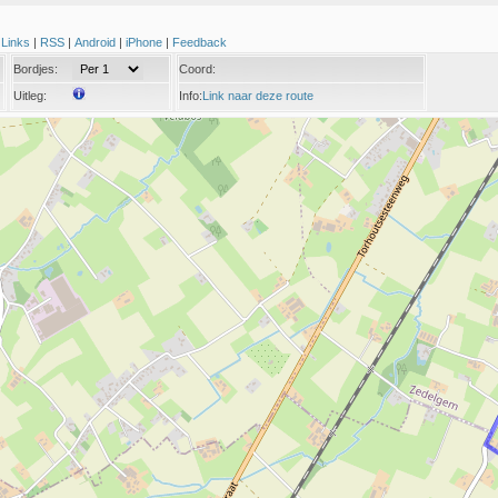
|
Links
|
RSS
|
Android
|
iPhone
|
Feedback
Bordjes:
Coord:
Uitleg:
Info:
Link naar deze route