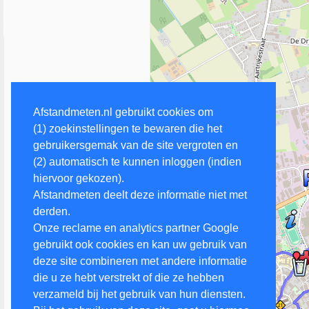
Afstandmeten.nl gebruikt cookies om
(1) zoekinstellingen te bewaren die het
gebruikersgemak van de site vergroten en
(2) automatisch te kunnen inloggen (indien
hiervoor gekozen).
Afstandmeten deelt deze informatie niet met
derden.
Onze reclame en analytics partner Google
gebruikt ook cookies en kan uw gebruik van
deze site combineren met andere informatie
die u ze hebt verstrekt of die ze hebben
verzameld bij het gebruik van hun diensten.