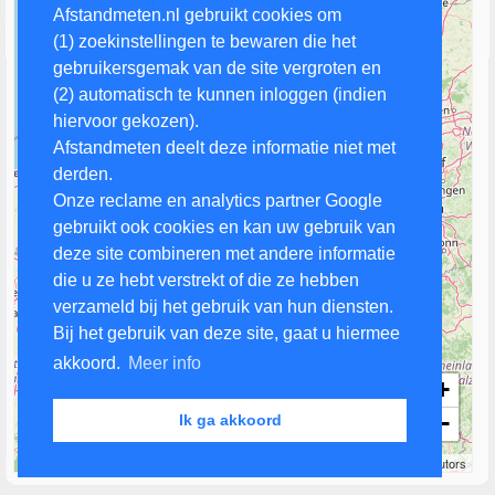
Afstandmeten.nl gebruikt cookies om
(1) zoekinstellingen te bewaren die het
gebruikersgemak van de site vergroten en
(2) automatisch te kunnen inloggen (indien
hiervoor gekozen).
Afstandmeten deelt deze informatie niet met
derden.
Onze reclame en analytics partner Google
gebruikt ook cookies en kan uw gebruik van
deze site combineren met andere informatie
die u ze hebt verstrekt of die ze hebben
verzameld bij het gebruik van hun diensten.
Bij het gebruik van deze site, gaat u hiermee
akkoord.
Meer info
+
−
Ik ga akkoord
50 km
Leaflet
| Map data ©
OpenStreetMap
contributors