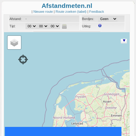
Afstandmeten.nl
|
Nieuwe route
|
Route zoeken (tabel)
|
Feedback
Afstand:
-
Bordjes:
Tijd:
Uitleg:
Coord:
Info: