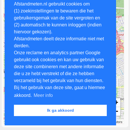
Afstandmeten.nl gebruikt cookies om
(1) zoekinstellingen te bewaren die het
gebruikersgemak van de site vergroten en
(2) automatisch te kunnen inloggen (indien
hiervoor gekozen).
Afstandmeten deelt deze informatie niet met
derden.
Onze reclame en analytics partner Google
gebruikt ook cookies en kan uw gebruik van
deze site combineren met andere informatie
die u ze hebt verstrekt of die ze hebben
verzameld bij het gebruik van hun diensten.
Bij het gebruik van deze site, gaat u hiermee
akkoord.
Meer info
+
−
Ik ga akkoord
1 km
Leaflet
| Map data ©
OpenStreetMap
contributors