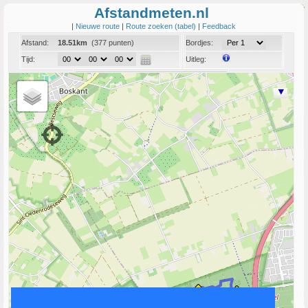
Afstandmeten.nl
|
Nieuwe route
|
Route zoeken (tabel)
|
Feedback
Afstand:
18.51km
(377 punten)
Bordjes:
Tijd:
Uitleg:
Coord:
Info:
Link naar deze route