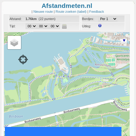
Afstandmeten.nl
|
Nieuwe route
|
Route zoeken (tabel)
|
Feedback
Afstand:
1.76km
(22 punten)
Bordjes:
Tijd:
Uitleg:
Coord:
Info:
Link naar deze route