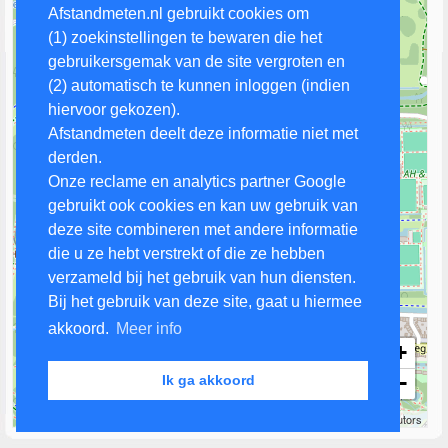
Afstandmeten.nl gebruikt cookies om
(1) zoekinstellingen te bewaren die het
gebruikersgemak van de site vergroten en
(2) automatisch te kunnen inloggen (indien
hiervoor gekozen).
Afstandmeten deelt deze informatie niet met
derden.
Onze reclame en analytics partner Google
gebruikt ook cookies en kan uw gebruik van
deze site combineren met andere informatie
die u ze hebt verstrekt of die ze hebben
verzameld bij het gebruik van hun diensten.
Bij het gebruik van deze site, gaat u hiermee
akkoord.
Meer info
+
−
Ik ga akkoord
200 m
Leaflet
| Map data ©
OpenStreetMap
contributors