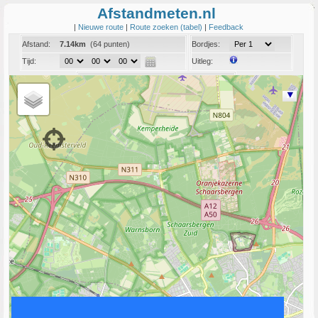
Afstandmeten.nl
|
Nieuwe route
|
Route zoeken (tabel)
|
Feedback
Afstand:
7.14km
(64 punten)
Bordjes:
Tijd:
Uitleg:
Coord:
Info:
Link naar deze route