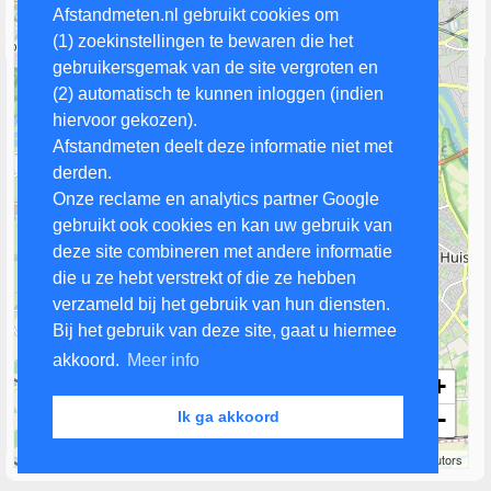
Afstandmeten.nl gebruikt cookies om
(1) zoekinstellingen te bewaren die het
gebruikersgemak van de site vergroten en
(2) automatisch te kunnen inloggen (indien
hiervoor gekozen).
Afstandmeten deelt deze informatie niet met
derden.
Onze reclame en analytics partner Google
gebruikt ook cookies en kan uw gebruik van
deze site combineren met andere informatie
die u ze hebt verstrekt of die ze hebben
verzameld bij het gebruik van hun diensten.
Bij het gebruik van deze site, gaat u hiermee
akkoord.
Meer info
+
−
Ik ga akkoord
2 km
Leaflet
| Map data ©
OpenStreetMap
contributors