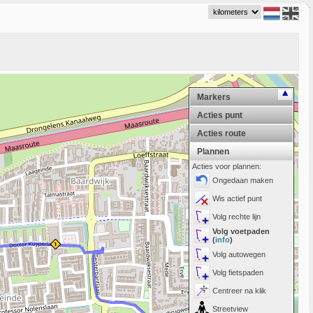
Markers
Acties punt
Acties route
Plannen
Acties voor plannen:
Ongedaan maken
Wis actief punt
Volg rechte lijn
Volg voetpaden
(
info
)
Volg autowegen
Volg fietspaden
Centreer na klik
Streetview