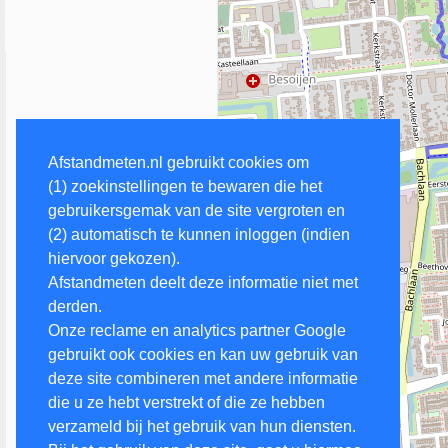
Afstandmeten.nl gebruikt cookies om
(1) zoekinstellingen te bewaren die het
gebruikersgemak van de site vergroten en
(2) automatisch te kunnen inloggen (indien
hiervoor gekozen).
Afstandmeten deelt deze informatie niet met
derden.
Onze reclame en analytics partner Google
gebruikt ook cookies en kan uw gebruik van
deze site combineren met andere informatie
die u ze hebt verstrekt of die ze hebben
verzameld bij het gebruik van hun diensten.