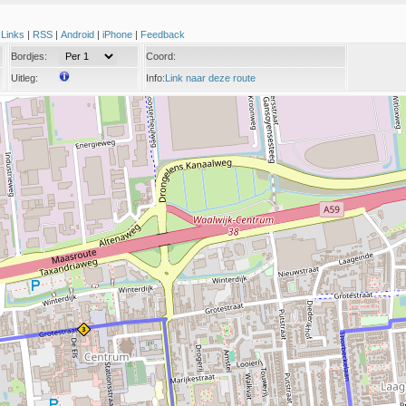
|
Links
|
RSS
|
Android
|
iPhone
|
Feedback
Bordjes:
Coord:
Uitleg:
Info:
Link naar deze route