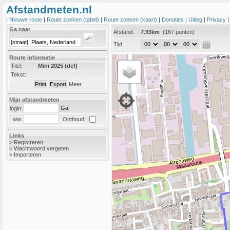
Afstandmeten.nl
|
Nieuwe route
|
Route zoeken (tabel)
|
Route zoeken (kaart)
|
Donaties
|
Uitleg
|
Privacy
Ga naar
Afstand:
7.93km
(167 punten)
Tijd:
Route informatie
Titel:
Mini 2025 (def)
Tekst:
Meer
Mijn afstandmeten
login:
Onthoud:
ww:
Links
>
Registreren
>
Wachtwoord vergeten
>
Importeren