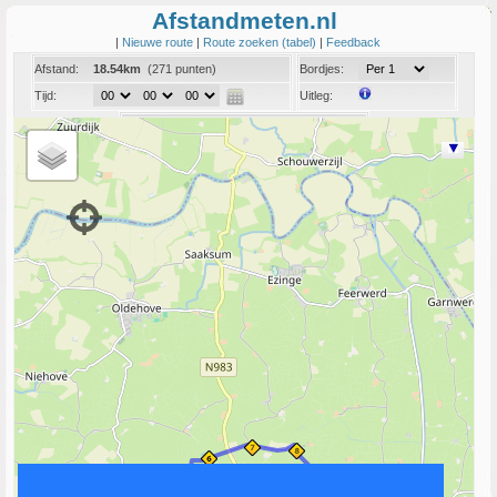
Afstandmeten.nl
|
Nieuwe route
|
Route zoeken (tabel)
|
Feedback
Afstand:
18.54km
(271 punten)
Bordjes:
Tijd:
Uitleg:
Coord:
Info:
Link naar deze route