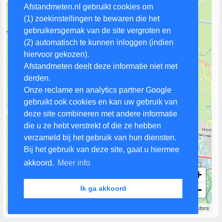
Afstandmeten.nl gebruikt cookies om
(1) zoekinstellingen te bewaren die het
gebruikersgemak van de site vergroten en
(2) automatisch te kunnen inloggen (indien
hiervoor gekozen).
Afstandmeten deelt deze informatie niet met
derden.
Onze reclame en analytics partner Google
gebruikt ook cookies en kan uw gebruik van
deze site combineren met andere informatie
die u ze hebt verstrekt of die ze hebben
verzameld bij het gebruik van hun diensten.
Bij het gebruik van deze site, gaat u hiermee
akkoord.
Meer info
+
−
Ik ga akkoord
2 km
Leaflet
| Map data ©
OpenStreetMap
contributors