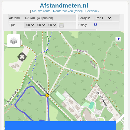
Afstandmeten.nl
|
Nieuwe route
|
Route zoeken (tabel)
|
Feedback
Afstand:
1.73km
(40 punten)
Bordjes:
Tijd:
Uitleg:
Coord:
Info:
Link naar deze route