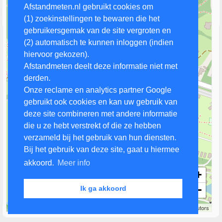
Afstandmeten.nl gebruikt cookies om
(1) zoekinstellingen te bewaren die het
gebruikersgemak van de site vergroten en
(2) automatisch te kunnen inloggen (indien
hiervoor gekozen).
Afstandmeten deelt deze informatie niet met
derden.
Onze reclame en analytics partner Google
gebruikt ook cookies en kan uw gebruik van
deze site combineren met andere informatie
die u ze hebt verstrekt of die ze hebben
verzameld bij het gebruik van hun diensten.
Bij het gebruik van deze site, gaat u hiermee
akkoord.
Meer info
+
−
Ik ga akkoord
100 m
Leaflet
| Map data ©
OpenStreetMap
contributors