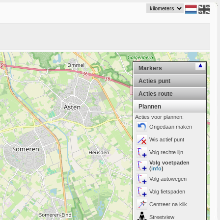
Markers
Acties punt
Acties route
Plannen
Acties voor plannen:
Ongedaan maken
Wis actief punt
Volg rechte lijn
Volg voetpaden
(
info
)
Volg autowegen
Volg fietspaden
Centreer na klik
Streetview