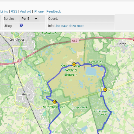
|
Links
|
RSS
|
Android
|
iPhone
|
Feedback
Bordjes:
Coord:
Uitleg:
Info:
Link naar deze route