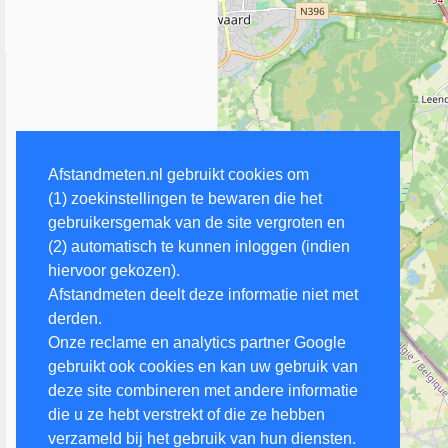
Afstandmeten.nl gebruikt cookies om
(1) zoekinstellingen te bewaren die het
gebruikersgemak van de site vergroten en
(2) automatisch te kunnen inloggen (indien
hiervoor gekozen).
Afstandmeten deelt deze informatie niet met
derden.
Onze reclame en analytics partner Google
gebruikt ook cookies en kan uw gebruik van
deze site combineren met andere informatie
die u ze hebt verstrekt of die ze hebben
verzameld bij het gebruik van hun diensten.