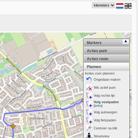
Markers
Acties punt
Acties route
Plannen
Acties voor plannen:
Ongedaan maken
Wis actief punt
Volg rechte lijn
Volg voetpaden
(
info
)
Volg autowegen
Volg fietspaden
Centreer na klik
Streetview