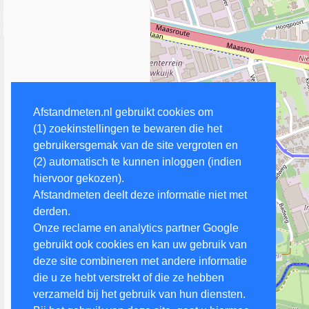
Afstandmeten.nl gebruikt cookies om
(1) zoekinstellingen te bewaren die het
gebruikersgemak van de site vergroten en
(2) automatisch te kunnen inloggen (indien
hiervoor gekozen).
Afstandmeten deelt deze informatie niet met
derden.
Onze reclame en analytics partner Google
gebruikt ook cookies en kan uw gebruik van
deze site combineren met andere informatie
die u ze hebt verstrekt of die ze hebben
verzameld bij het gebruik van hun diensten.