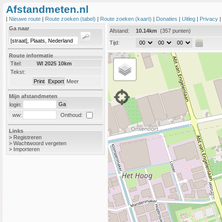
Afstandmeten.nl
|
Nieuwe route
|
Route zoeken (tabel)
|
Route zoeken (kaart)
|
Donaties
|
Uitleg
|
Privacy
Ga naar
Afstand:
10.14km
(357 punten)
Tijd:
Route informatie
Titel:
WI 2025 10km
Tekst:
Meer
Mijn afstandmeten
login:
Onthoud:
ww:
Links
>
Registreren
>
Wachtwoord vergeten
>
Importeren