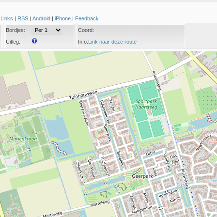
|
Links
|
RSS
|
Android
|
iPhone
|
Feedback
Bordjes:
Coord:
Uitleg:
Info:
Link naar deze route