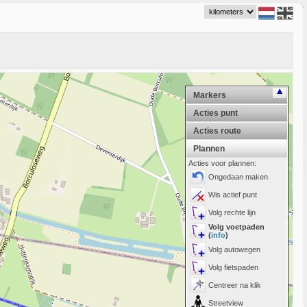
Markers
Acties punt
Acties route
Plannen
Acties voor plannen:
Ongedaan maken
Wis actief punt
Volg rechte lijn
Volg voetpaden
(
info
)
Volg autowegen
Volg fietspaden
Centreer na klik
Streetview