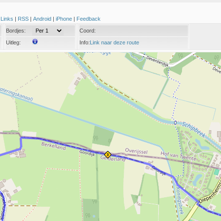
|
Links
|
RSS
|
Android
|
iPhone
|
Feedback
Bordjes:
Coord:
Uitleg:
Info:
Link naar deze route