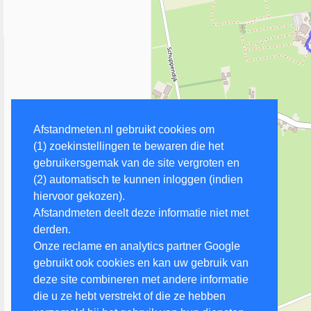
Afstandmeten.nl gebruikt cookies om
(1) zoekinstellingen te bewaren die het
gebruikersgemak van de site vergroten en
(2) automatisch te kunnen inloggen (indien
hiervoor gekozen).
Afstandmeten deelt deze informatie niet met
derden.
Onze reclame en analytics partner Google
gebruikt ook cookies en kan uw gebruik van
deze site combineren met andere informatie
die u ze hebt verstrekt of die ze hebben