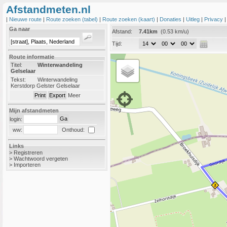
Afstandmeten.nl
|
Nieuwe route
|
Route zoeken (tabel)
|
Route zoeken (kaart)
|
Donaties
|
Uitleg
|
Privacy
Ga naar
Afstand:
7.41km
(0.53 km/u)
Tijd:
Route informatie
Titel:
Winterwandeling
Gelselaar
Tekst:
Winterwandeling
Kerstdorp Gelster Gelselaar
Meer
Mijn afstandmeten
login:
Onthoud:
ww:
Links
>
Registreren
>
Wachtwoord vergeten
>
Importeren