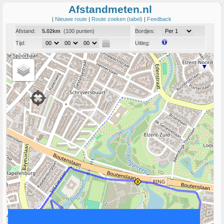
Afstandmeten.nl
|
Nieuwe route
|
Route zoeken (tabel)
|
Feedback
Afstand:
5.02km
(100 punten)
Bordjes:
Tijd:
Uitleg:
Coord:
Info:
Link naar deze route