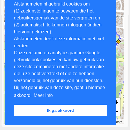
Afstandmeten.nl gebruikt cookies om
(1) zoekinstellingen te bewaren die het
gebruikersgemak van de site vergroten en
(2) automatisch te kunnen inloggen (indien
hiervoor gekozen).
Afstandmeten deelt deze informatie niet met
derden.
Onze reclame en analytics partner Google
gebruikt ook cookies en kan uw gebruik van
deze site combineren met andere informatie
die u ze hebt verstrekt of die ze hebben
verzameld bij het gebruik van hun diensten.
Bij het gebruik van deze site, gaat u hiermee
akkoord.
Meer info
+
−
Ik ga akkoord
200 m
Leaflet
| Map data ©
OpenStreetMap
contributors