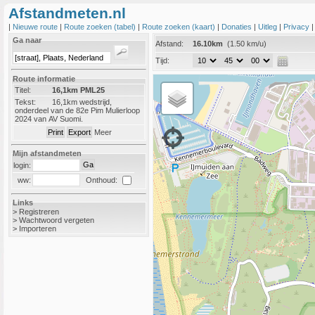
Afstandmeten.nl
|
Nieuwe route
|
Route zoeken (tabel)
|
Route zoeken (kaart)
|
Donaties
|
Uitleg
|
Privacy
Ga naar
Afstand:
16.10km
(1.50 km/u)
Tijd:
Route informatie
Titel:
16,1km PML25
Tekst:
16,1km wedstrijd,
onderdeel van de 82e Pim Mulierloop
2024 van AV Suomi.
Meer
Mijn afstandmeten
login:
Onthoud:
ww:
Links
>
Registreren
>
Wachtwoord vergeten
>
Importeren