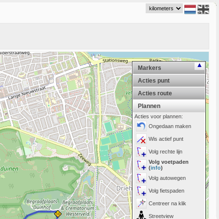
Markers
Acties punt
Acties route
Plannen
Acties voor plannen:
Ongedaan maken
Wis actief punt
Volg rechte lijn
Volg voetpaden
(
info
)
Volg autowegen
Volg fietspaden
Centreer na klik
Streetview