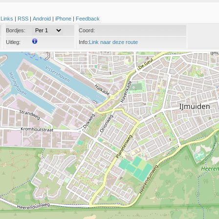
|
Links
|
RSS
|
Android
|
iPhone
|
Feedback
Bordjes:
Coord:
Uitleg:
Info:
Link naar deze route