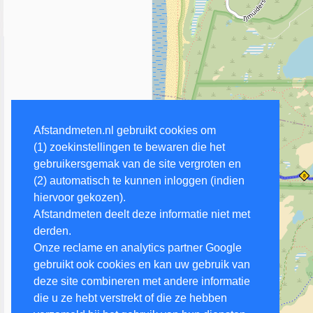
Afstandmeten.nl gebruikt cookies om
(1) zoekinstellingen te bewaren die het
gebruikersgemak van de site vergroten en
(2) automatisch te kunnen inloggen (indien
hiervoor gekozen).
Afstandmeten deelt deze informatie niet met
derden.
Onze reclame en analytics partner Google
gebruikt ook cookies en kan uw gebruik van
deze site combineren met andere informatie
die u ze hebt verstrekt of die ze hebben