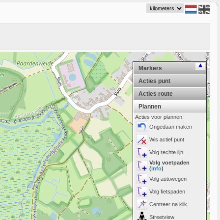
Markers
Acties punt
Acties route
Plannen
Acties voor plannen:
Ongedaan maken
Wis actief punt
Volg rechte lijn
Volg voetpaden
(
info
)
Volg autowegen
Volg fietspaden
Centreer na klik
Streetview