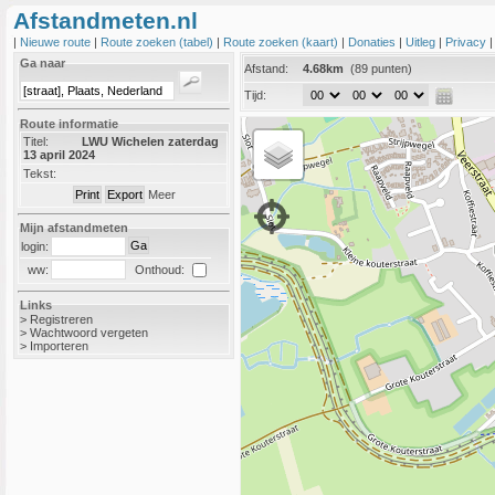
Afstandmeten.nl
|
Nieuwe route
|
Route zoeken (tabel)
|
Route zoeken (kaart)
|
Donaties
|
Uitleg
|
Privacy
Ga naar
Afstand:
4.68km
(89 punten)
Tijd:
Route informatie
Titel:
LWU Wichelen zaterdag
13 april 2024
Tekst:
Meer
Mijn afstandmeten
login:
Onthoud:
ww:
Links
>
Registreren
>
Wachtwoord vergeten
>
Importeren