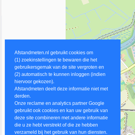
Afstandmeten.nl gebruikt cookies om
(1) zoekinstellingen te bewaren die het
gebruikersgemak van de site vergroten en
(2) automatisch te kunnen inloggen (indien
hiervoor gekozen).
Afstandmeten deelt deze informatie niet met
derden.
Onze reclame en analytics partner Google
gebruikt ook cookies en kan uw gebruik van
deze site combineren met andere informatie
die u ze hebt verstrekt of die ze hebben
verzameld bij het gebruik van hun diensten.