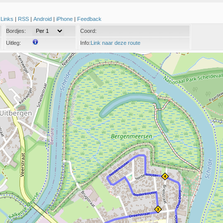
|
Links
|
RSS
|
Android
|
iPhone
|
Feedback
Bordjes:
Coord:
Uitleg:
Info:
Link naar deze route