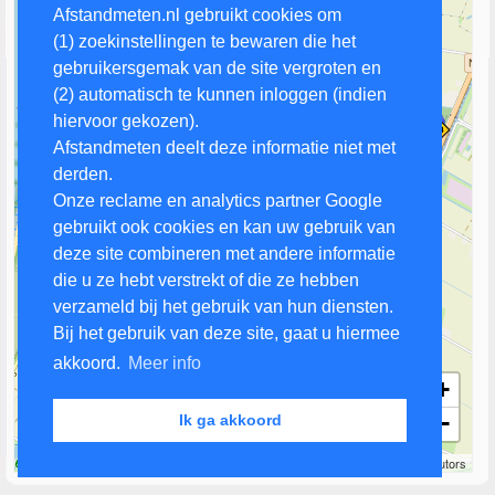
Afstandmeten.nl gebruikt cookies om
(1) zoekinstellingen te bewaren die het
gebruikersgemak van de site vergroten en
(2) automatisch te kunnen inloggen (indien
hiervoor gekozen).
Afstandmeten deelt deze informatie niet met
derden.
Onze reclame en analytics partner Google
gebruikt ook cookies en kan uw gebruik van
deze site combineren met andere informatie
die u ze hebt verstrekt of die ze hebben
verzameld bij het gebruik van hun diensten.
Bij het gebruik van deze site, gaat u hiermee
akkoord.
Meer info
+
−
Ik ga akkoord
1 km
Leaflet
| Map data ©
OpenStreetMap
contributors