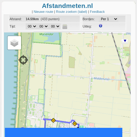
Afstandmeten.nl
|
Nieuwe route
|
Route zoeken (tabel)
|
Feedback
Afstand:
14.59km
(433 punten)
Bordjes:
Tijd:
Uitleg:
Coord:
Info:
Link naar deze route