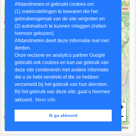
Afstandmeten.nl gebruikt cookies om
(1) zoekinstellingen te bewaren die het
gebruikersgemak van de site vergroten en
(2) automatisch te kunnen inloggen (indien
hiervoor gekozen).
Afstandmeten deelt deze informatie niet met
derden.
Onze reclame en analytics partner Google
gebruikt ook cookies en kan uw gebruik van
deze site combineren met andere informatie
die u ze hebt verstrekt of die ze hebben
verzameld bij het gebruik van hun diensten.
Bij het gebruik van deze site, gaat u hiermee
akkoord.
Meer info
+
−
Ik ga akkoord
3 km
Leaflet
| Map data ©
OpenStreetMap
contributors