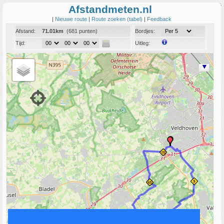
Afstandmeten.nl
|
Nieuwe route
|
Route zoeken (tabel)
|
Feedback
Afstand:
71.01km
(681 punten)
Bordjes:
Tijd:
Uitleg:
Coord:
Info:
Link naar deze route