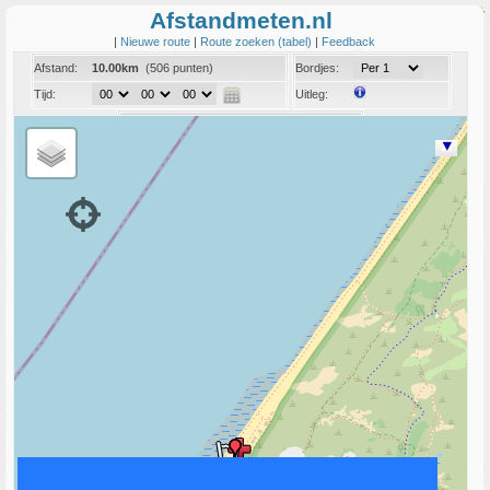
Afstandmeten.nl
|
Nieuwe route
|
Route zoeken (tabel)
|
Feedback
Afstand:
10.00km
(506 punten)
Bordjes:
Tijd:
Uitleg:
Coord:
Info:
Link naar deze route