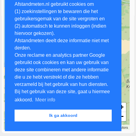
Afstandmeten.nl gebruikt cookies om
(1) zoekinstellingen te bewaren die het
gebruikersgemak van de site vergroten en
(2) automatisch te kunnen inloggen (indien
hiervoor gekozen).
Afstandmeten deelt deze informatie niet met
derden.
Onze reclame en analytics partner Google
gebruikt ook cookies en kan uw gebruik van
deze site combineren met andere informatie
die u ze hebt verstrekt of die ze hebben
verzameld bij het gebruik van hun diensten.
Bij het gebruik van deze site, gaat u hiermee
akkoord.
Meer info
+
−
Ik ga akkoord
500 m
Leaflet
| Map data ©
OpenStreetMap
contributors