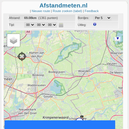
Afstandmeten.nl
|
Nieuwe route
|
Route zoeken (tabel)
|
Feedback
Afstand:
69.08km
(1361 punten)
Bordjes:
Tijd:
Uitleg:
Coord:
Info:
Link naar deze route
4
2