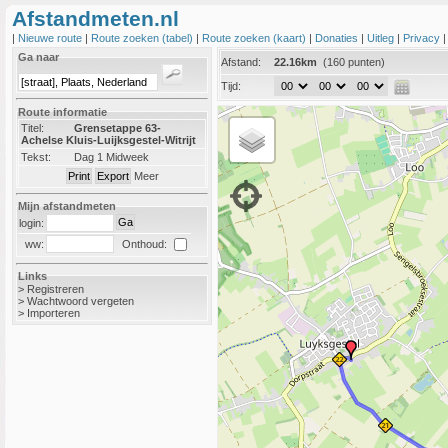
Afstandmeten.nl
|
Nieuwe route
|
Route zoeken (tabel)
|
Route zoeken (kaart)
|
Donaties
|
Uitleg
|
Privacy
Ga naar
Afstand:
22.16km
(160 punten)
Tijd:
Route informatie
Titel:
Grensetappe 63-
Achelse Kluis-Luijksgestel-Witrijt
Tekst:
Dag 1 Midweek
Meer
Mijn afstandmeten
login:
Onthoud:
ww:
Links
>
Registreren
>
Wachtwoord vergeten
>
Importeren