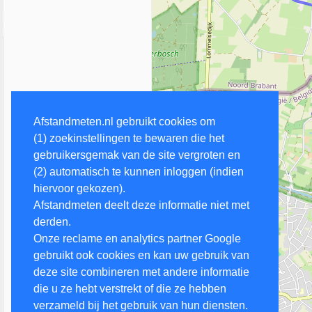
Afstandmeten.nl gebruikt cookies om
(1) zoekinstellingen te bewaren die het
gebruikersgemak van de site vergroten en
(2) automatisch te kunnen inloggen (indien
hiervoor gekozen).
Afstandmeten deelt deze informatie niet met
derden.
Onze reclame en analytics partner Google
gebruikt ook cookies en kan uw gebruik van
deze site combineren met andere informatie
die u ze hebt verstrekt of die ze hebben
verzameld bij het gebruik van hun diensten.