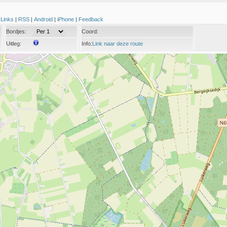
|
Links
|
RSS
|
Android
|
iPhone
|
Feedback
Bordjes:
Coord:
Uitleg:
Info:
Link naar deze route