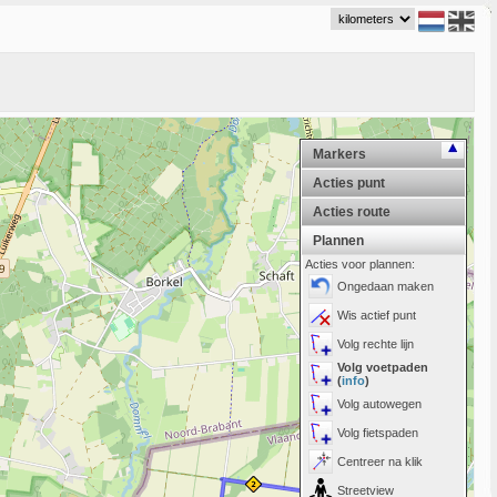
Markers
Acties punt
Acties route
Plannen
Acties voor plannen:
Ongedaan maken
Wis actief punt
Volg rechte lijn
Volg voetpaden
(
info
)
Volg autowegen
Volg fietspaden
Centreer na klik
Streetview