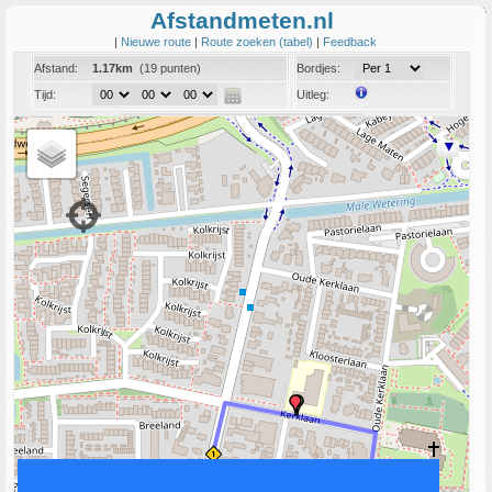
Afstandmeten.nl
|
Nieuwe route
|
Route zoeken (tabel)
|
Feedback
Afstand:
1.17km
(19 punten)
Bordjes:
Tijd:
Uitleg:
Coord:
Info:
Link naar deze route