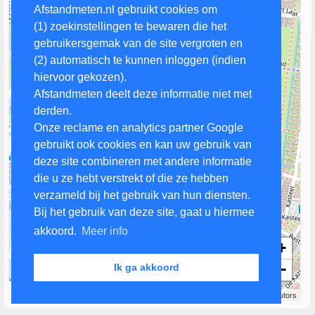
Afstandmeten.nl gebruikt cookies om
(1) zoekinstellingen te bewaren die het
gebruikersgemak van de site vergroten en
(2) automatisch te kunnen inloggen (indien
hiervoor gekozen).
Afstandmeten deelt deze informatie niet met
derden.
Onze reclame en analytics partner Google
gebruikt ook cookies en kan uw gebruik van
deze site combineren met andere informatie
die u ze hebt verstrekt of die ze hebben
verzameld bij het gebruik van hun diensten.
Bij het gebruik van deze site, gaat u hiermee
akkoord.
Meer info
+
−
Ik ga akkoord
100 m
Leaflet
| Map data ©
OpenStreetMap
contributors