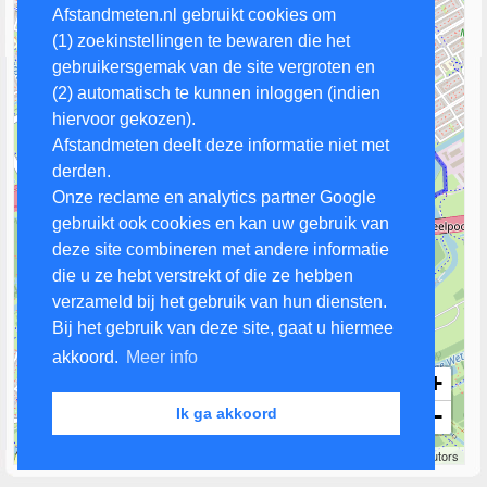
Afstandmeten.nl gebruikt cookies om
(1) zoekinstellingen te bewaren die het
gebruikersgemak van de site vergroten en
(2) automatisch te kunnen inloggen (indien
hiervoor gekozen).
Afstandmeten deelt deze informatie niet met
derden.
Onze reclame en analytics partner Google
gebruikt ook cookies en kan uw gebruik van
deze site combineren met andere informatie
die u ze hebt verstrekt of die ze hebben
verzameld bij het gebruik van hun diensten.
Bij het gebruik van deze site, gaat u hiermee
akkoord.
Meer info
+
−
Ik ga akkoord
500 m
Leaflet
| Map data ©
OpenStreetMap
contributors