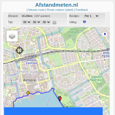
Afstandmeten.nl
|
Nieuwe route
|
Route zoeken (tabel)
|
Feedback
Afstand:
10.24km
(167 punten)
Bordjes:
Tijd:
Uitleg:
Coord:
Info:
Link naar deze route