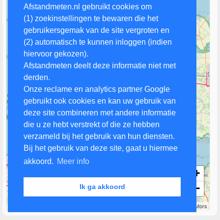
Afstandmeten.nl gebruikt cookies om
(1) zoekinstellingen te bewaren die het
gebruikersgemak van de site vergroten en
(2) automatisch te kunnen inloggen (indien
hiervoor gekozen).
Afstandmeten deelt deze informatie niet met
derden.
Onze reclame en analytics partner Google
gebruikt ook cookies en kan uw gebruik van
deze site combineren met andere informatie
die u ze hebt verstrekt of die ze hebben
verzameld bij het gebruik van hun diensten.
Bij het gebruik van deze site, gaat u hiermee
akkoord.
Meer info
+
−
Ik ga akkoord
5 km
Leaflet
| Map data ©
OpenStreetMap
contributors