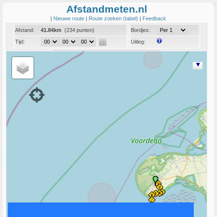
Afstandmeten.nl
|
Nieuwe route
|
Route zoeken (tabel)
|
Feedback
Afstand:
41.84km
(234 punten)
Bordjes:
Tijd:
Uitleg:
Coord:
Info:
Link naar deze route