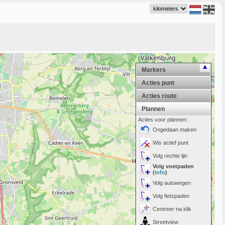
Markers
Acties punt
Acties route
Plannen
Acties voor plannen:
Ongedaan maken
Wis actief punt
Volg rechte lijn
Volg voetpaden
(
info
)
Volg autowegen
Volg fietspaden
Centreer na klik
Streetview