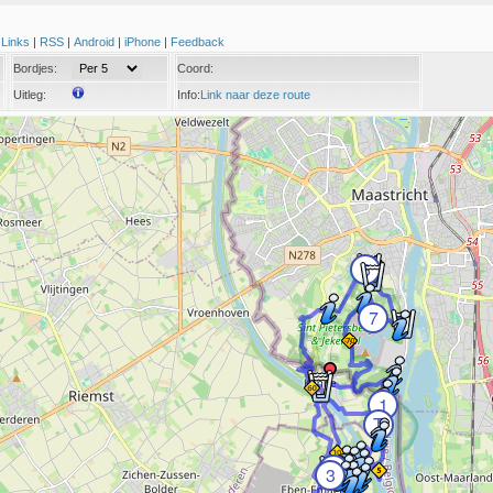
|
Links
|
RSS
|
Android
|
iPhone
|
Feedback
Bordjes:
Coord:
Uitleg:
Info:
Link naar deze route
6
7
1
T
2
3