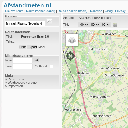
Afstandmeten.nl
|
Nieuwe route
|
Route zoeken (tabel)
|
Route zoeken (kaart)
|
Donaties
|
Uitleg
|
Privacy
Ga naar
Afstand:
72.97km
(1668 punten)
Tijd:
Route informatie
Titel:
Forgotten Eras 2.0
Tekst:
Meer
Mijn afstandmeten
login:
Onthoud:
ww:
Links
>
Registreren
>
Wachtwoord vergeten
>
Importeren