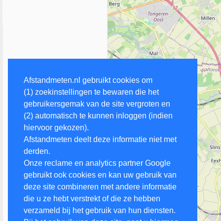
Afstandmeten.nl gebruikt cookies om
(1) zoekinstellingen te bewaren die het
gebruikersgemak van de site vergroten en
(2) automatisch te kunnen inloggen (indien
hiervoor gekozen).
Afstandmeten deelt deze informatie niet met
derden.
Onze reclame en analytics partner Google
gebruikt ook cookies en kan uw gebruik van
deze site combineren met andere informatie
die u ze hebt verstrekt of die ze hebben
verzameld bij het gebruik van hun diensten.