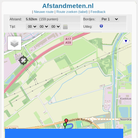
Afstandmeten.nl
|
Nieuwe route
|
Route zoeken (tabel)
|
Feedback
Afstand:
5.92km
(159 punten)
Bordjes:
Tijd:
Uitleg:
Coord:
Info:
Link naar deze route