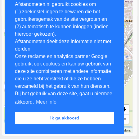
Afstandmeten.nl gebruikt cookies om
(1) zoekinstellingen te bewaren die het
gebruikersgemak van de site vergroten en
(2) automatisch te kunnen inloggen (indien
hiervoor gekozen).
Afstandmeten deelt deze informatie niet met
derden.
Onze reclame en analytics partner Google
gebruikt ook cookies en kan uw gebruik van
deze site combineren met andere informatie
die u ze hebt verstrekt of die ze hebben
verzameld bij het gebruik van hun diensten.
Bij het gebruik van deze site, gaat u hiermee
akkoord.
Meer info
+
−
Ik ga akkoord
500 m
Leaflet
| Map data ©
OpenStreetMap
contributors