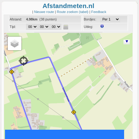
Afstandmeten.nl
|
Nieuwe route
|
Route zoeken (tabel)
|
Feedback
Afstand:
4.98km
(38 punten)
Bordjes:
Tijd:
Uitleg:
Coord:
Info:
Link naar deze route