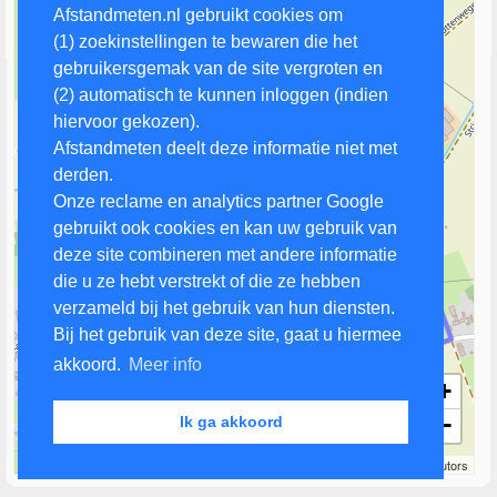
Afstandmeten.nl gebruikt cookies om
(1) zoekinstellingen te bewaren die het
gebruikersgemak van de site vergroten en
(2) automatisch te kunnen inloggen (indien
hiervoor gekozen).
Afstandmeten deelt deze informatie niet met
derden.
Onze reclame en analytics partner Google
gebruikt ook cookies en kan uw gebruik van
deze site combineren met andere informatie
die u ze hebt verstrekt of die ze hebben
verzameld bij het gebruik van hun diensten.
Bij het gebruik van deze site, gaat u hiermee
akkoord.
Meer info
+
−
Ik ga akkoord
200 m
Leaflet
| Map data ©
OpenStreetMap
contributors