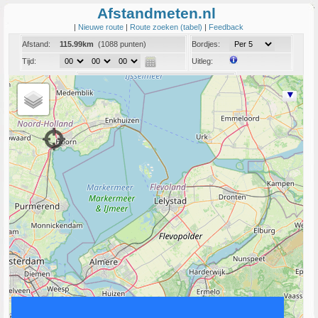
Afstandmeten.nl
|
Nieuwe route
|
Route zoeken (tabel)
|
Feedback
Afstand:
115.99km
(1088 punten)
Bordjes:
Tijd:
Uitleg:
Coord:
Info:
Link naar deze route