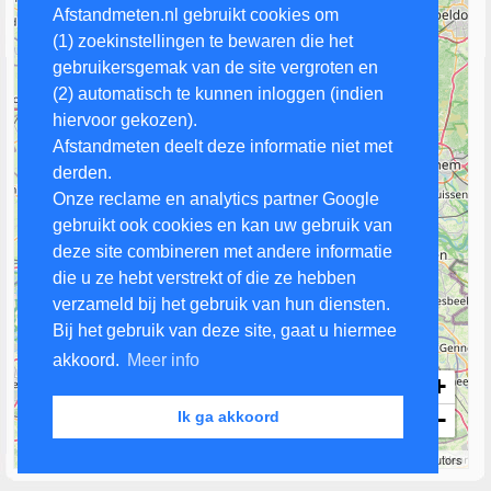
Afstandmeten.nl gebruikt cookies om
(1) zoekinstellingen te bewaren die het
gebruikersgemak van de site vergroten en
(2) automatisch te kunnen inloggen (indien
hiervoor gekozen).
Afstandmeten deelt deze informatie niet met
derden.
Onze reclame en analytics partner Google
gebruikt ook cookies en kan uw gebruik van
deze site combineren met andere informatie
die u ze hebt verstrekt of die ze hebben
verzameld bij het gebruik van hun diensten.
Bij het gebruik van deze site, gaat u hiermee
akkoord.
Meer info
+
−
Ik ga akkoord
10 km
Leaflet
| Map data ©
OpenStreetMap
contributors