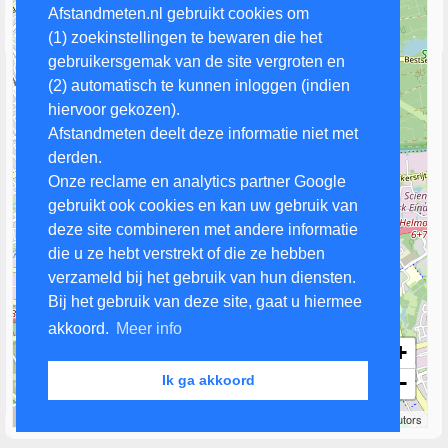
Afstandmeten.nl gebruikt cookies om
(1) zoekinstellingen te bewaren die het
gebruikersgemak van de site vergroten en
(2) automatisch te kunnen inloggen (indien
hiervoor gekozen).
Afstandmeten deelt deze informatie niet met
derden.
Onze reclame en analytics partner Google
gebruikt ook cookies en kan uw gebruik van
deze site combineren met andere informatie
die u ze hebt verstrekt of die ze hebben
verzameld bij het gebruik van hun diensten.
Bij het gebruik van deze site, gaat u hiermee
akkoord.
Meer info
+
−
Ik ga akkoord
1 km
Leaflet
| Map data ©
OpenStreetMap
contributors