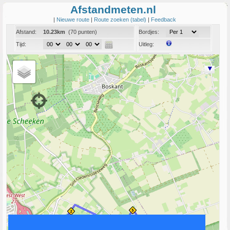
Afstandmeten.nl
|
Nieuwe route
|
Route zoeken (tabel)
|
Feedback
Afstand:
10.23km
(70 punten)
Bordjes:
Tijd:
Uitleg:
Coord:
Info:
Link naar deze route