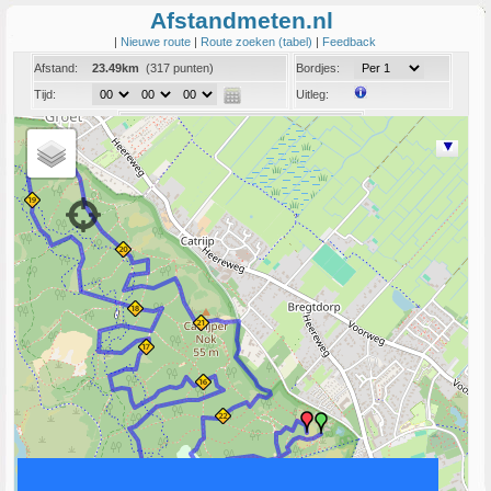
Afstandmeten.nl
|
Nieuwe route
|
Route zoeken (tabel)
|
Feedback
Afstand:
23.49km
(317 punten)
Bordjes:
Tijd:
Uitleg:
Coord:
Info:
Link naar deze route