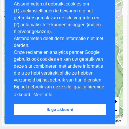
Afstandmeten.nl gebruikt cookies om
(1) zoekinstellingen te bewaren die het
gebruikersgemak van de site vergroten en
(2) automatisch te kunnen inloggen (indien
hiervoor gekozen).
Afstandmeten deelt deze informatie niet met
derden.
Onze reclame en analytics partner Google
gebruikt ook cookies en kan uw gebruik van
deze site combineren met andere informatie
die u ze hebt verstrekt of die ze hebben
verzameld bij het gebruik van hun diensten.
Bij het gebruik van deze site, gaat u hiermee
akkoord.
Meer info
+
−
Ik ga akkoord
500 m
Leaflet
| Map data ©
OpenStreetMap
contributors