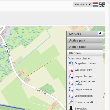
Markers
Acties punt
Acties route
Plannen
Acties voor plannen:
Ongedaan maken
Wis actief punt
Volg rechte lijn
Volg voetpaden
(
info
)
Volg autowegen
Volg fietspaden
Centreer na klik
Streetview