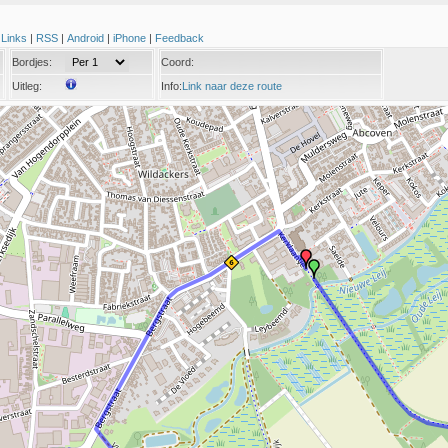
|
Links
|
RSS
|
Android
|
iPhone
|
Feedback
Bordjes:
Coord:
Uitleg:
Info:
Link naar deze route