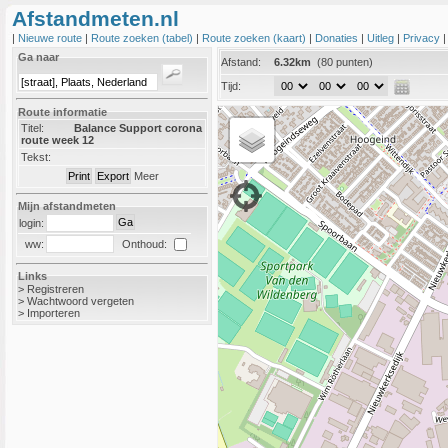
Afstandmeten.nl
|
Nieuwe route
|
Route zoeken (tabel)
|
Route zoeken (kaart)
|
Donaties
|
Uitleg
|
Privacy
Ga naar
Afstand:
6.32km
(80 punten)
Tijd:
Route informatie
Titel:
Balance Support corona
route week 12
Tekst:
Meer
Mijn afstandmeten
login:
Onthoud:
ww:
Links
>
Registreren
>
Wachtwoord vergeten
>
Importeren