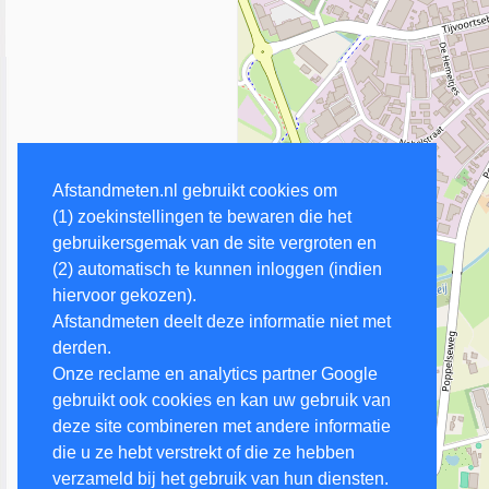
Afstandmeten.nl gebruikt cookies om
(1) zoekinstellingen te bewaren die het
gebruikersgemak van de site vergroten en
(2) automatisch te kunnen inloggen (indien
hiervoor gekozen).
Afstandmeten deelt deze informatie niet met
derden.
Onze reclame en analytics partner Google
gebruikt ook cookies en kan uw gebruik van
deze site combineren met andere informatie
die u ze hebt verstrekt of die ze hebben
verzameld bij het gebruik van hun diensten.