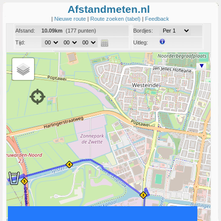
Afstandmeten.nl
|
Nieuwe route
|
Route zoeken (tabel)
|
Feedback
Afstand:
10.09km
(177 punten)
Bordjes:
Tijd:
Uitleg:
Coord:
Info:
Link naar deze route