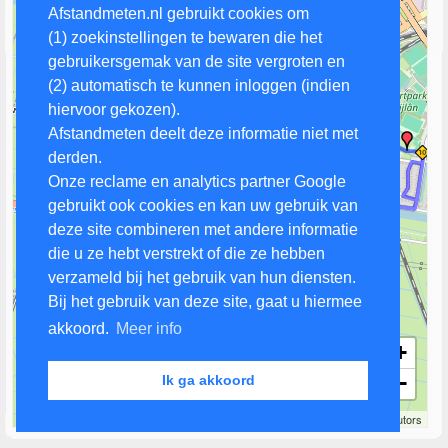
Afstandmeten.nl gebruikt cookies om
(1) zoekinstellingen te bewaren die het
gebruikersgemak van de site vergroten en
(2) automatisch te kunnen inloggen (indien
hiervoor gekozen).
Afstandmeten deelt deze informatie niet met
derden.
Onze reclame en analytics partner Google
gebruikt ook cookies en kan uw gebruik van
deze site combineren met andere informatie
die u ze hebt verstrekt of die ze hebben
verzameld bij het gebruik van hun diensten.
Bij het gebruik van deze site, gaat u hiermee
akkoord.
Meer info
+
−
Ik ga akkoord
500 m
Leaflet
| Map data ©
OpenStreetMap
contributors