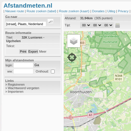
Afstandmeten.nl
|
Nieuwe route
|
Route zoeken (tabel)
|
Route zoeken (kaart)
|
Donaties
|
Uitleg
|
Privacy
Ga naar
Afstand:
31.94km
(305 punten)
Tijd:
Route informatie
Titel:
32K Lunteren -
Ugchelen
Tekst:
Meer
Mijn afstandmeten
login:
Onthoud:
ww:
Links
>
Registreren
>
Wachtwoord vergeten
>
Importeren