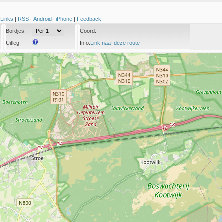
|
Links
|
RSS
|
Android
|
iPhone
|
Feedback
Bordjes:
Coord:
Uitleg:
Info:
Link naar deze route