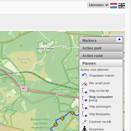
Markers
Acties punt
Acties route
Plannen
Acties voor plannen:
Ongedaan maken
Wis actief punt
Volg rechte lijn
Volg voetpaden
(
info
)
Volg autowegen
Volg fietspaden
Centreer na klik
Streetview