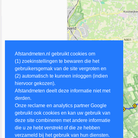
Afstandmeten.nl gebruikt cookies om
(1) zoekinstellingen te bewaren die het
gebruikersgemak van de site vergroten en
(2) automatisch te kunnen inloggen (indien
hiervoor gekozen).
Afstandmeten deelt deze informatie niet met
derden.
Onze reclame en analytics partner Google
gebruikt ook cookies en kan uw gebruik van
deze site combineren met andere informatie
die u ze hebt verstrekt of die ze hebben
verzameld bij het gebruik van hun diensten.