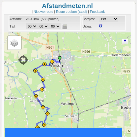
Afstandmeten.nl
|
Nieuwe route
|
Route zoeken (tabel)
|
Feedback
Afstand:
23.31km
(583 punten)
Bordjes:
Tijd:
Uitleg:
Coord:
Info:
Link naar deze route