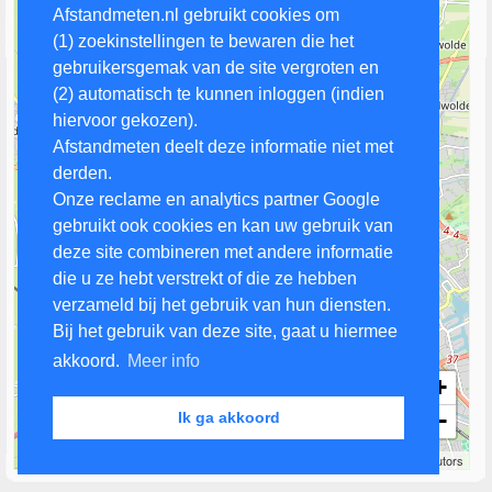
Afstandmeten.nl gebruikt cookies om
(1) zoekinstellingen te bewaren die het
gebruikersgemak van de site vergroten en
(2) automatisch te kunnen inloggen (indien
hiervoor gekozen).
Afstandmeten deelt deze informatie niet met
derden.
Onze reclame en analytics partner Google
gebruikt ook cookies en kan uw gebruik van
deze site combineren met andere informatie
die u ze hebt verstrekt of die ze hebben
verzameld bij het gebruik van hun diensten.
Bij het gebruik van deze site, gaat u hiermee
akkoord.
Meer info
+
−
Ik ga akkoord
2 km
Leaflet
| Map data ©
OpenStreetMap
contributors