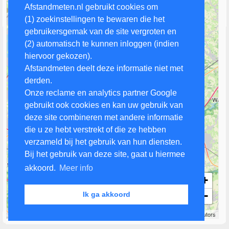
Afstandmeten.nl gebruikt cookies om
(1) zoekinstellingen te bewaren die het
gebruikersgemak van de site vergroten en
(2) automatisch te kunnen inloggen (indien
hiervoor gekozen).
Afstandmeten deelt deze informatie niet met
derden.
Onze reclame en analytics partner Google
gebruikt ook cookies en kan uw gebruik van
deze site combineren met andere informatie
die u ze hebt verstrekt of die ze hebben
verzameld bij het gebruik van hun diensten.
Bij het gebruik van deze site, gaat u hiermee
akkoord.
Meer info
+
−
Ik ga akkoord
3 km
Leaflet
| Map data ©
OpenStreetMap
contributors