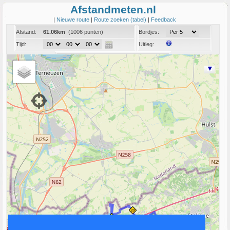
Afstandmeten.nl
|
Nieuwe route
|
Route zoeken (tabel)
|
Feedback
Afstand:
61.06km
(1006 punten)
Bordjes:
Tijd:
Uitleg:
Coord:
Info:
Link naar deze route