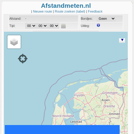
Afstandmeten.nl
|
Nieuwe route
|
Route zoeken (tabel)
|
Feedback
Afstand:
-
Bordjes:
Tijd:
Uitleg:
Coord:
Info: