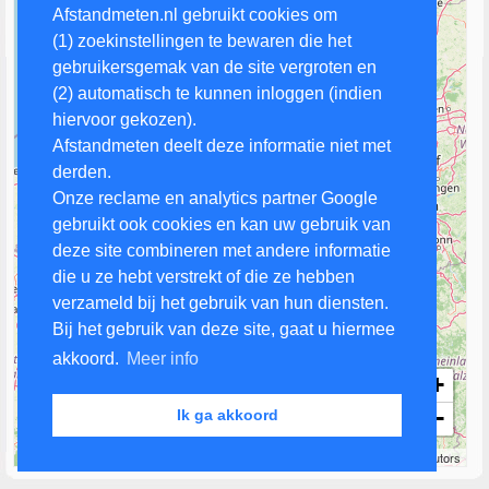
Afstandmeten.nl gebruikt cookies om
(1) zoekinstellingen te bewaren die het
gebruikersgemak van de site vergroten en
(2) automatisch te kunnen inloggen (indien
hiervoor gekozen).
Afstandmeten deelt deze informatie niet met
derden.
Onze reclame en analytics partner Google
gebruikt ook cookies en kan uw gebruik van
deze site combineren met andere informatie
die u ze hebt verstrekt of die ze hebben
verzameld bij het gebruik van hun diensten.
Bij het gebruik van deze site, gaat u hiermee
akkoord.
Meer info
+
−
Ik ga akkoord
50 km
Leaflet
| Map data ©
OpenStreetMap
contributors