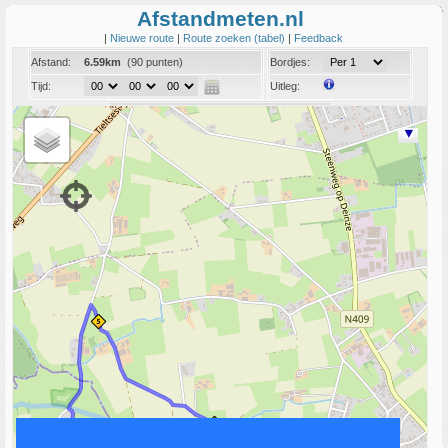
Afstandmeten.nl
|
Nieuwe route
|
Route zoeken (tabel)
|
Feedback
Afstand:
6.59km
(90 punten)
Bordjes:
Tijd:
Uitleg:
Coord:
Info:
Link naar deze route