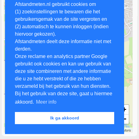
Afstandmeten.nl gebruikt cookies om
(1) zoekinstellingen te bewaren die het
gebruikersgemak van de site vergroten en
(2) automatisch te kunnen inloggen (indien
hiervoor gekozen).
Afstandmeten deelt deze informatie niet met
derden.
Onze reclame en analytics partner Google
gebruikt ook cookies en kan uw gebruik van
deze site combineren met andere informatie
die u ze hebt verstrekt of die ze hebben
verzameld bij het gebruik van hun diensten.
Bij het gebruik van deze site, gaat u hiermee
akkoord.
Meer info
+
−
Ik ga akkoord
500 m
Leaflet
| Map data ©
OpenStreetMap
contributors