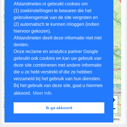
Afstandmeten.nl gebruikt cookies om
(1) zoekinstellingen te bewaren die het
gebruikersgemak van de site vergroten en
(2) automatisch te kunnen inloggen (indien
hiervoor gekozen).
Afstandmeten deelt deze informatie niet met
derden.
Onze reclame en analytics partner Google
gebruikt ook cookies en kan uw gebruik van
deze site combineren met andere informatie
die u ze hebt verstrekt of die ze hebben
verzameld bij het gebruik van hun diensten.
Bij het gebruik van deze site, gaat u hiermee
akkoord.
Meer info
+
−
Ik ga akkoord
3 km
Leaflet
| Map data ©
OpenStreetMap
contributors