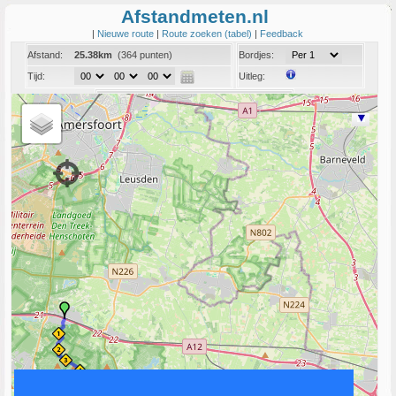
Afstandmeten.nl
|
Nieuwe route
|
Route zoeken (tabel)
|
Feedback
Afstand:
25.38km
(364 punten)
Bordjes:
Tijd:
Uitleg:
Coord:
Info:
Link naar deze route