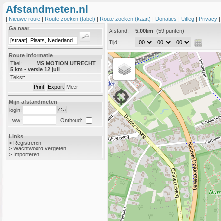
Afstandmeten.nl
|
Nieuwe route
|
Route zoeken (tabel)
|
Route zoeken (kaart)
|
Donaties
|
Uitleg
|
Privacy
Ga naar
Afstand:
5.00km
(59 punten)
Tijd:
Route informatie
Titel:
MS MOTION UTRECHT
5 km - versie 12 juli
Tekst:
Meer
Mijn afstandmeten
login:
Onthoud:
ww:
Links
>
Registreren
>
Wachtwoord vergeten
>
Importeren