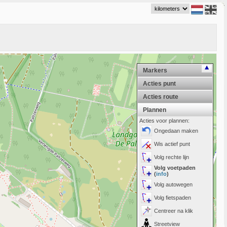
Markers
Acties punt
Acties route
Plannen
Acties voor plannen:
Ongedaan maken
Wis actief punt
Volg rechte lijn
Volg voetpaden
(
info
)
Volg autowegen
Volg fietspaden
Centreer na klik
Streetview