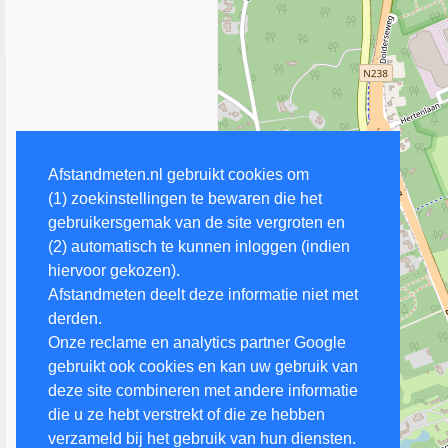
Afstandmeten.nl gebruikt cookies om
(1) zoekinstellingen te bewaren die het
gebruikersgemak van de site vergroten en
(2) automatisch te kunnen inloggen (indien
hiervoor gekozen).
Afstandmeten deelt deze informatie niet met
derden.
Onze reclame en analytics partner Google
gebruikt ook cookies en kan uw gebruik van
deze site combineren met andere informatie
die u ze hebt verstrekt of die ze hebben
verzameld bij het gebruik van hun diensten.