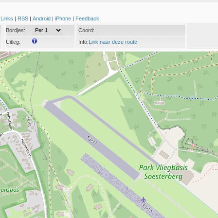
|
Links
|
RSS
|
Android
|
iPhone
|
Feedback
Bordjes:
Coord:
Uitleg:
Info:
Link naar deze route