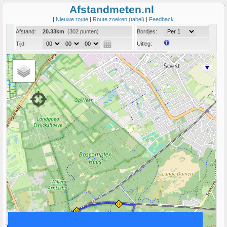
Afstandmeten.nl
|
Nieuwe route
|
Route zoeken (tabel)
|
Feedback
Afstand:
20.33km
(302 punten)
Bordjes:
Tijd:
Uitleg:
Coord:
Info:
Link naar deze route