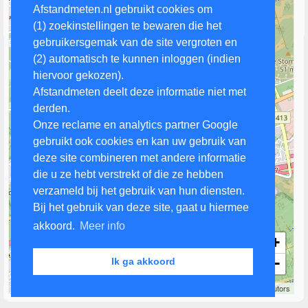
Afstandmeten.nl gebruikt cookies om
(1) zoekinstellingen te bewaren die het
gebruikersgemak van de site vergroten en
(2) automatisch te kunnen inloggen (indien
hiervoor gekozen).
Afstandmeten deelt deze informatie niet met
derden.
Onze reclame en analytics partner Google
gebruikt ook cookies en kan uw gebruik van
deze site combineren met andere informatie
die u ze hebt verstrekt of die ze hebben
verzameld bij het gebruik van hun diensten.
Bij het gebruik van deze site, gaat u hiermee
akkoord.
Meer info
+
−
Ik ga akkoord
1 km
Leaflet
| Map data ©
OpenStreetMap
contributors