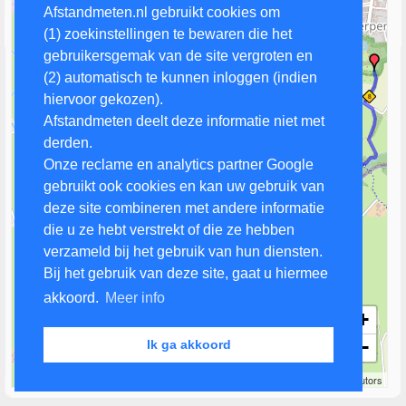
Afstandmeten.nl gebruikt cookies om
(1) zoekinstellingen te bewaren die het
gebruikersgemak van de site vergroten en
(2) automatisch te kunnen inloggen (indien
hiervoor gekozen).
Afstandmeten deelt deze informatie niet met
derden.
Onze reclame en analytics partner Google
gebruikt ook cookies en kan uw gebruik van
deze site combineren met andere informatie
die u ze hebt verstrekt of die ze hebben
verzameld bij het gebruik van hun diensten.
Bij het gebruik van deze site, gaat u hiermee
akkoord.
Meer info
+
−
Ik ga akkoord
500 m
Leaflet
| Map data ©
OpenStreetMap
contributors