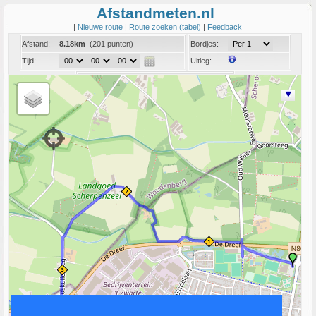
Afstandmeten.nl
|
Nieuwe route
|
Route zoeken (tabel)
|
Feedback
Afstand:
8.18km
(201 punten)
Bordjes:
Tijd:
Uitleg:
Coord:
Info:
Link naar deze route