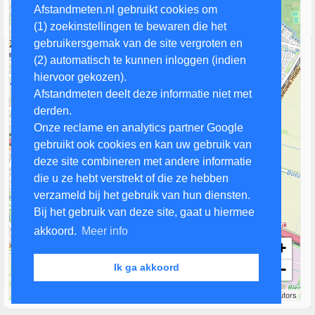
Afstandmeten.nl gebruikt cookies om
(1) zoekinstellingen te bewaren die het
gebruikersgemak van de site vergroten en
(2) automatisch te kunnen inloggen (indien
hiervoor gekozen).
Afstandmeten deelt deze informatie niet met
derden.
Onze reclame en analytics partner Google
gebruikt ook cookies en kan uw gebruik van
deze site combineren met andere informatie
die u ze hebt verstrekt of die ze hebben
verzameld bij het gebruik van hun diensten.
Bij het gebruik van deze site, gaat u hiermee
akkoord.
Meer info
+
−
Ik ga akkoord
1 km
Leaflet
| Map data ©
OpenStreetMap
contributors