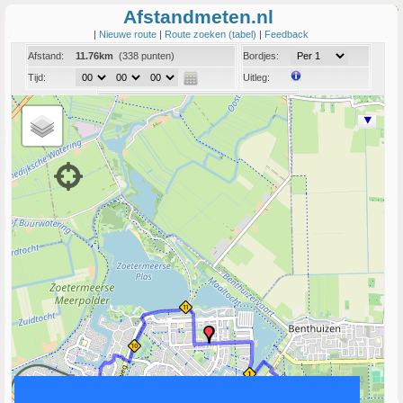
Afstandmeten.nl
|
Nieuwe route
|
Route zoeken (tabel)
|
Feedback
Afstand:
11.76km
(338 punten)
Bordjes:
Tijd:
Uitleg:
Coord:
Info:
Link naar deze route