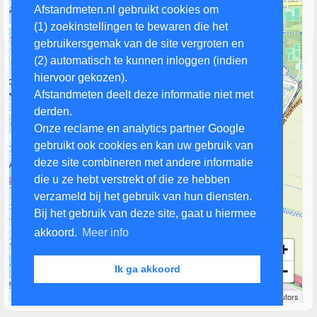
Afstandmeten.nl gebruikt cookies om
(1) zoekinstellingen te bewaren die het
gebruikersgemak van de site vergroten en
(2) automatisch te kunnen inloggen (indien
hiervoor gekozen).
Afstandmeten deelt deze informatie niet met
derden.
Onze reclame en analytics partner Google
gebruikt ook cookies en kan uw gebruik van
deze site combineren met andere informatie
die u ze hebt verstrekt of die ze hebben
verzameld bij het gebruik van hun diensten.
Bij het gebruik van deze site, gaat u hiermee
akkoord.
Meer info
+
−
Ik ga akkoord
1 km
Leaflet
| Map data ©
OpenStreetMap
contributors