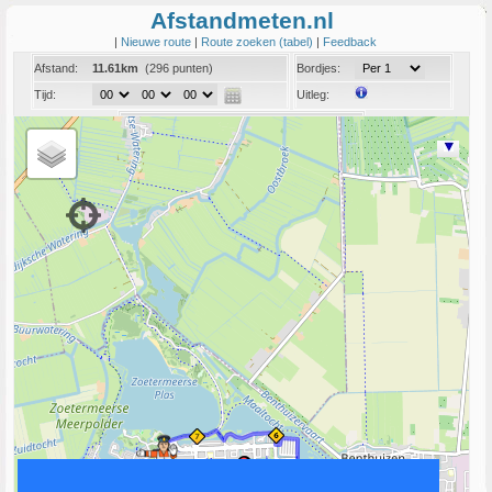
Afstandmeten.nl
|
Nieuwe route
|
Route zoeken (tabel)
|
Feedback
Afstand:
11.61km
(296 punten)
Bordjes:
Tijd:
Uitleg:
Coord:
Info:
Link naar deze route