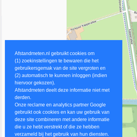
Afstandmeten.nl gebruikt cookies om
(1) zoekinstellingen te bewaren die het
gebruikersgemak van de site vergroten en
(2) automatisch te kunnen inloggen (indien
hiervoor gekozen).
Afstandmeten deelt deze informatie niet met
derden.
Onze reclame en analytics partner Google
gebruikt ook cookies en kan uw gebruik van
deze site combineren met andere informatie
die u ze hebt verstrekt of die ze hebben
verzameld bij het gebruik van hun diensten.