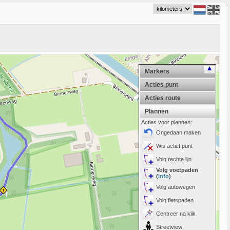
Markers
Acties punt
Acties route
Plannen
Acties voor plannen:
Ongedaan maken
Wis actief punt
Volg rechte lijn
Volg voetpaden
(
info
)
Volg autowegen
Volg fietspaden
Centreer na klik
Streetview