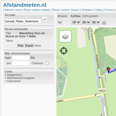
Afstandmeten.nl
|
Nieuwe route
|
Route zoeken (tabel)
|
Route zoeken (kaart)
|
Donaties
|
Uitleg
|
Privacy
Ga naar
Afstand:
5.87km
(125 punten)
Tijd:
Route informatie
Titel:
Wandeling Huis de
Voorst en Huis 't Velde
Tekst:
Meer
Mijn afstandmeten
login:
Onthoud:
ww:
Links
>
Registreren
>
Wachtwoord vergeten
>
Importeren