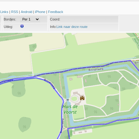
|
Links
|
RSS
|
Android
|
iPhone
|
Feedback
Bordjes:
Coord:
Uitleg:
Info:
Link naar deze route