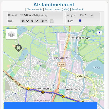
Afstandmeten.nl
|
Nieuwe route
|
Route zoeken (tabel)
|
Feedback
Afstand:
13.54km
(326 punten)
Bordjes:
Tijd:
Uitleg:
Coord:
Info:
Link naar deze route