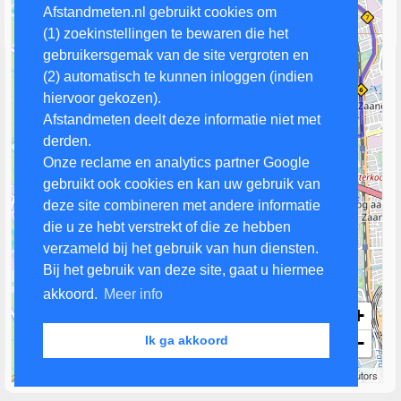
Afstandmeten.nl gebruikt cookies om
(1) zoekinstellingen te bewaren die het
gebruikersgemak van de site vergroten en
(2) automatisch te kunnen inloggen (indien
hiervoor gekozen).
Afstandmeten deelt deze informatie niet met
derden.
Onze reclame en analytics partner Google
gebruikt ook cookies en kan uw gebruik van
deze site combineren met andere informatie
die u ze hebt verstrekt of die ze hebben
verzameld bij het gebruik van hun diensten.
Bij het gebruik van deze site, gaat u hiermee
akkoord.
Meer info
+
−
Ik ga akkoord
1 km
Leaflet
| Map data ©
OpenStreetMap
contributors