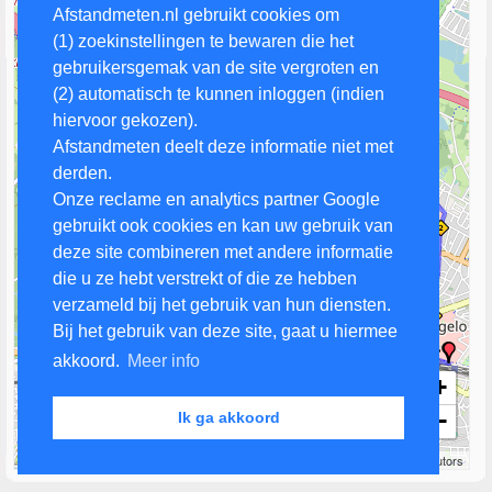
Afstandmeten.nl gebruikt cookies om
(1) zoekinstellingen te bewaren die het
gebruikersgemak van de site vergroten en
(2) automatisch te kunnen inloggen (indien
hiervoor gekozen).
Afstandmeten deelt deze informatie niet met
derden.
Onze reclame en analytics partner Google
gebruikt ook cookies en kan uw gebruik van
deze site combineren met andere informatie
die u ze hebt verstrekt of die ze hebben
verzameld bij het gebruik van hun diensten.
Bij het gebruik van deze site, gaat u hiermee
akkoord.
Meer info
+
−
Ik ga akkoord
1 km
Leaflet
| Map data ©
OpenStreetMap
contributors