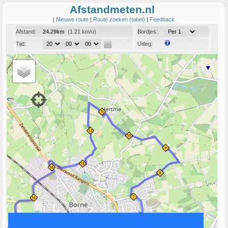
Afstandmeten.nl
|
Nieuwe route
|
Route zoeken (tabel)
|
Feedback
Afstand:
24.29km
(1.21 km/u)
Bordjes:
Tijd:
Uitleg:
Coord:
Info:
Link naar deze route